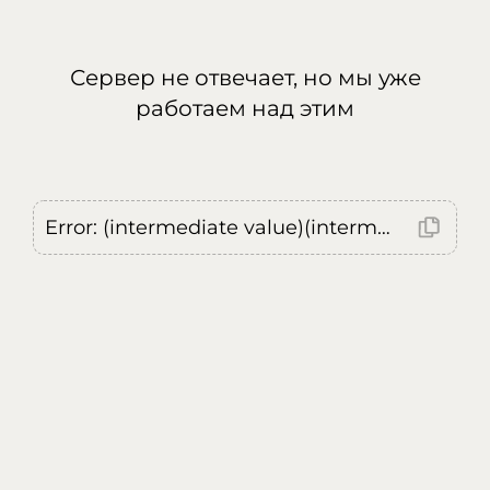
Сервер не отвечает, но мы уже
работаем над этим
Error: (intermediate value)(intermediate value)(intermediate value).replaceAll is not a function