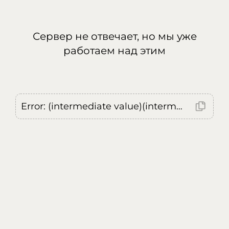
Сервер не отвечает, но мы уже
работаем над этим
Error: (intermediate value)(intermediate value)(intermediate value).replaceAll is not a function