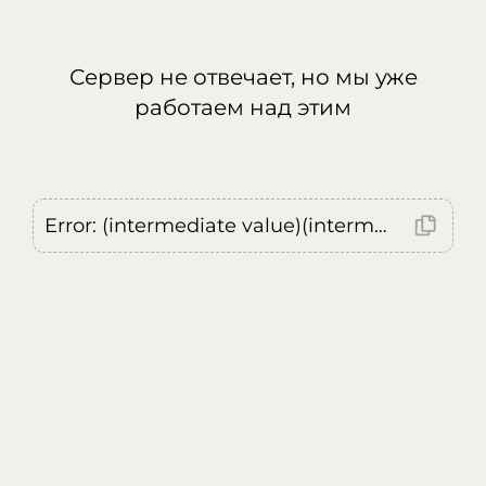
Сервер не отвечает, но мы уже
работаем над этим
Error: (intermediate value)(intermediate value)(intermediate value).replaceAll is not a function